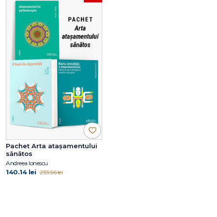
Pachet Arta atașamentului
sănătos
Andreea Ionescu
140.14 lei
233.56 lei