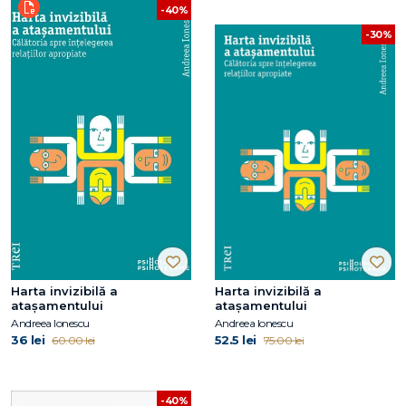
-40%
-30%
Harta invizibilă a
Harta invizibilă a
atașamentului
atașamentului
Andreea Ionescu
Andreea Ionescu
36 lei
52.5 lei
60.00 lei
75.00 lei
-40%