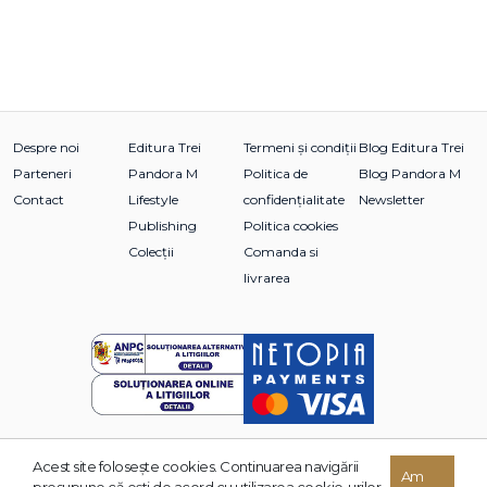
Despre noi
Editura Trei
Termeni și condiții
Blog Editura Trei
Parteneri
Pandora M
Politica de
Blog Pandora M
Contact
Lifestyle
confidențialitate
Newsletter
Publishing
Politica cookies
Colecții
Comanda si
livrarea
Acest site foloseşte cookies. Continuarea navigării
© 2026 Grupul Editorial TREI. Toate drepturile rezervate.
Am
presupune că eşti de acord cu utilizarea cookie-urilor.