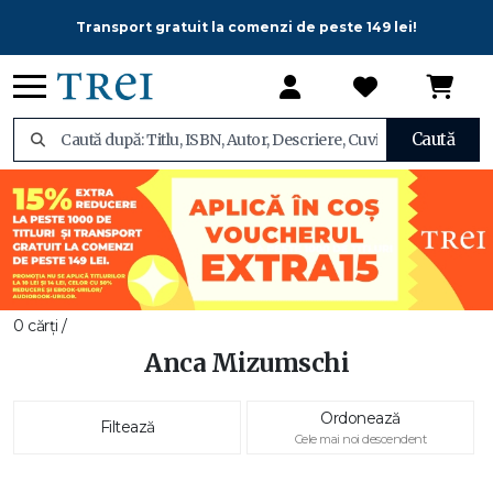
Transport gratuit la comenzi de peste 149 lei!
Caută
0 cărți /
Anca Mizumschi
Ordonează
Filtează
Cele mai noi descendent