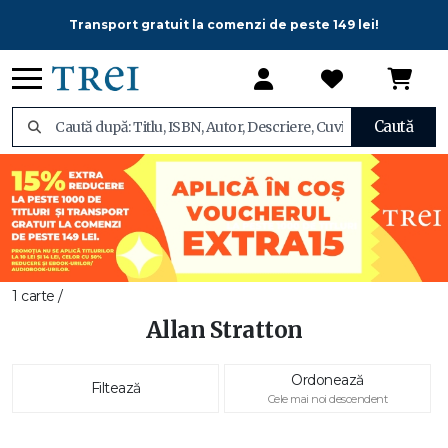
Transport gratuit la comenzi de peste 149 lei!
Caută
1 carte /
Allan Stratton
Ordonează
Filtează
Cele mai noi descendent