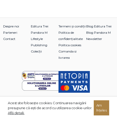
Despre noi
Editura Trei
Termeni și condiții
Blog Editura Trei
Parteneri
Pandora M
Politica de
Blog Pandora M
Contact
Lifestyle
confidențialitate
Newsletter
Publishing
Politica cookies
Colecții
Comanda si
livrarea
Acest site foloseşte cookies. Continuarea navigării
© 2026 Grupul Editorial TREI. Toate drepturile rezervate.
Am
presupune că eşti de acord cu utilizarea cookie-urilor.
înțeles
Dezvoltat de:
Află detalii.