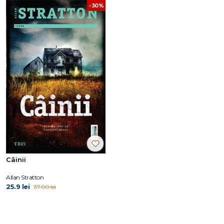
-30%
Câinii
Allan Stratton
25.9 lei
37.00 lei