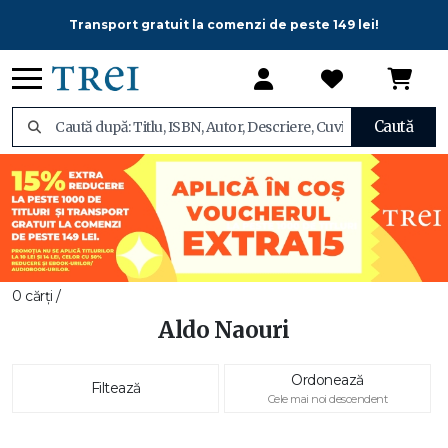
Transport gratuit la comenzi de peste 149 lei!
Caută
0 cărți /
Aldo Naouri
Ordonează
Filtează
Cele mai noi descendent