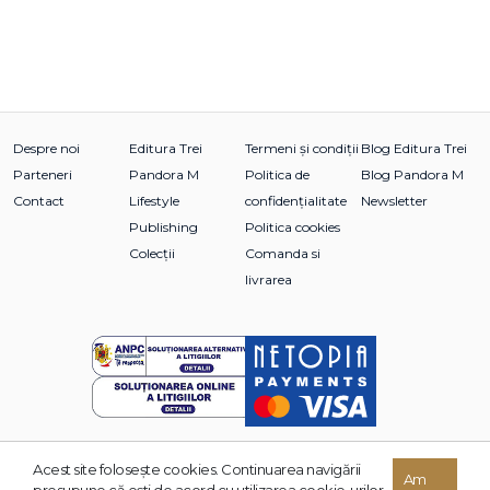
Despre noi
Editura Trei
Termeni și condiții
Blog Editura Trei
Parteneri
Pandora M
Politica de
Blog Pandora M
Contact
Lifestyle
confidențialitate
Newsletter
Publishing
Politica cookies
Colecții
Comanda si
livrarea
Acest site foloseşte cookies. Continuarea navigării
© 2026 Grupul Editorial TREI. Toate drepturile rezervate.
Am
presupune că eşti de acord cu utilizarea cookie-urilor.