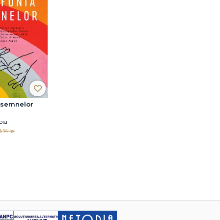
 semnelor
oiu
.14 lei