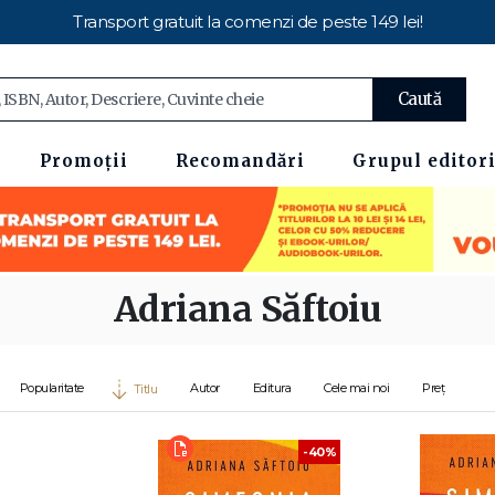
Transport gratuit la comenzi de peste 149 lei!
Caută
Promoții
Recomandări
Grupul editori
Adriana Săftoiu
Popularitate
Autor
Editura
Cele mai noi
Preț
Titlu
-40%