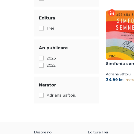
Editura
Trei
An publicare
2025
Simfonia se
2022
Adriana Săftoiu
34.89 lei
58.14 
Narator
Adriana Săftoiu
Despre noi
Editura Trei