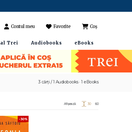
Contul meu
Favorite
Coș
al Trei
Audiobooks
eBooks
3 cărți / 1 Audiobooks · 1 eBooks
Afișează:
30
60
-30%