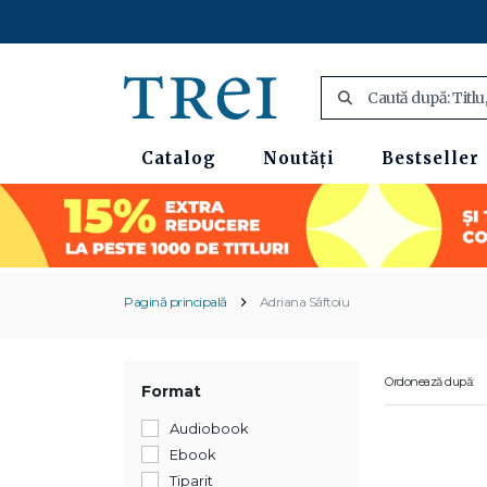
Catalog
Noutăți
Bestseller
Pagină principală
Adriana Săftoiu
Ordonează după:
Format
Audiobook
Ebook
Tiparit