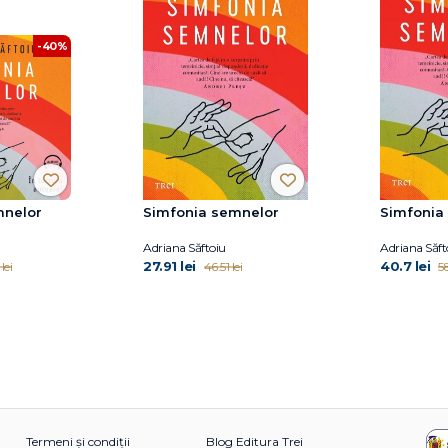
-40%
mnelor
Simfonia semnelor
Simfonia
Adriana Săftoiu
Adriana Săft
27.91 lei
40.7 lei
lei
46.51 lei
58
Termeni și condiții
Blog Editura Trei