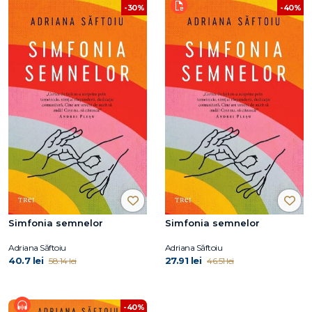
-30%
-40%
Simfonia semnelor
Simfonia semnelor
Adriana Săftoiu
Adriana Săftoiu
40.7 lei
27.91 lei
58.14 lei
46.51 lei
-40%