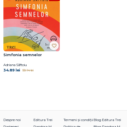
Simfonia semnelor
Adriana Săftoiu
34.89 lei
58.14 lei
Despre noi
Editura Trei
Termeni și condiții
Blog Editura Trei
Parteneri
Pandora M
Politica de
Blog Pandora M