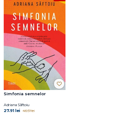
Simfonia semnelor
Adriana Săftoiu
27.91 lei
46.51 lei