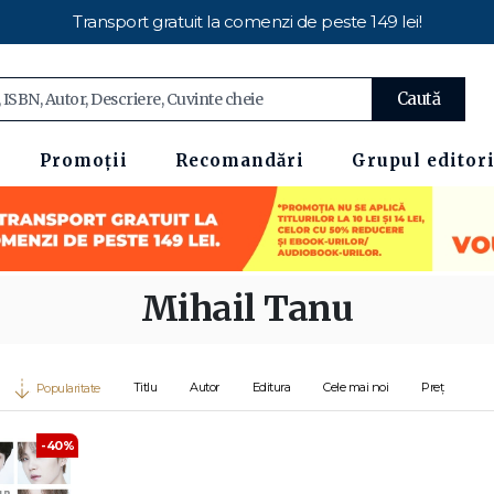
Transport gratuit la comenzi de peste 149 lei!
Caută
Promoții
Recomandări
Grupul editori
Mihail Tanu
Titlu
Autor
Editura
Cele mai noi
Preț
Popularitate
-40%