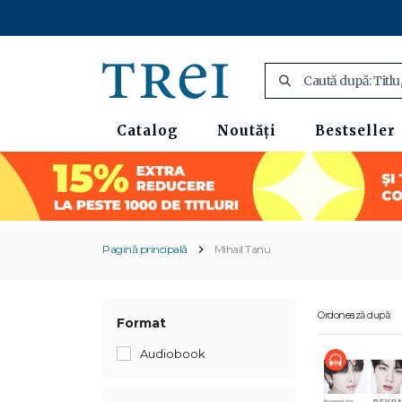
Catalog
Noutăți
Bestseller
Pagină principală
Mihail Tanu
Ordonează după:
Format
Audiobook