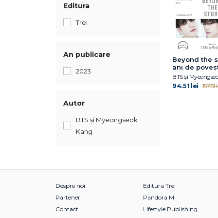
Editura
Trei
An publicare
Beyond the st
ani de poves
2023
BTS și Myeongse
94.51 lei
157.51 l
Autor
BTS și Myeongseok
Kang
Despre noi
Editura Trei
Parteneri
Pandora M
Contact
Lifestyle Publishing