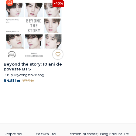
-40%
Beyond the story: 10 ani de
poveste BTS
BTS și Myeongseok Kang
94.51 lei
157.51 lei
Despre noi
Editura Trei
Termeni și condiții
Blog Editura Trei