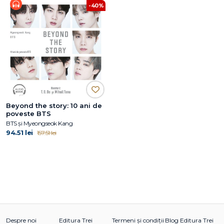
-40%
Beyond the story: 10 ani de
poveste BTS
BTS și Myeongseok Kang
94.51 lei
157.51 lei
Despre noi
Editura Trei
Termeni și condiții
Blog Editura Trei