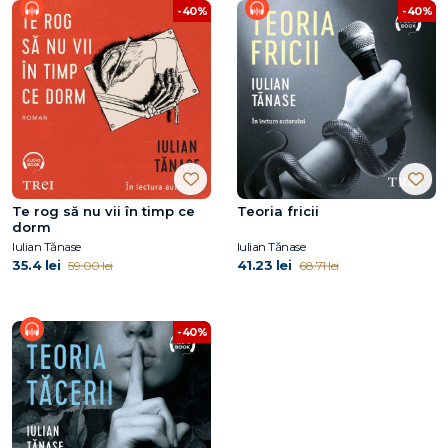
-40%
-40%
Te rog să nu vii în timp ce
Teoria fricii
dorm
Iulian Tănase
Iulian Tănase
35.4 lei
41.23 lei
59.00 lei
68.71 lei
-40%