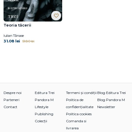
Teoria tăcerii
Iulian Tănase
31.08 lei
51.80 lei
Despre noi
Editura Trei
Termeni și condiții
Blog Editura Trei
Parteneri
Pandora M
Politica de
Blog Pandora M
Contact
Lifestyle
confidențialitate
Newsletter
Publishing
Politica cookies
Colecții
Comanda si
livrarea