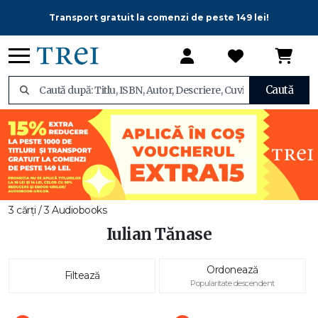
Transport gratuit la comenzi de peste 149 lei!
Caută
3 cărți / 3 Audiobooks
Iulian Tănase
Ordonează
Filtează
Popularitate descendent