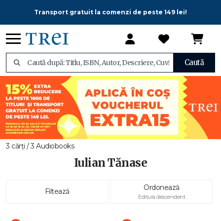
Transport gratuit la comenzi de peste 149 lei!
Caută
3 cărți / 3 Audiobooks
Iulian Tănase
Ordonează
Filtează
Editura descendent