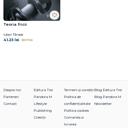
Teoria fricii
Iulian Tănase
41.23 lei
68.71 lei
Despre noi
Editura Trei
Termeni și condiții
Blog Editura Trei
Parteneri
Pandora M
Politica de
Blog Pandora M
Contact
Lifestyle
confidențialitate
Newsletter
Publishing
Politica cookies
Colecții
Comanda si
livrarea