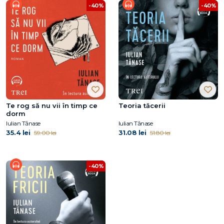
-40%
-40%
Te rog să nu vii în timp ce
Teoria tăcerii
dorm
Iulian Tănase
Iulian Tănase
35.4 lei
31.08 lei
59.00 lei
51.80 lei
-40%