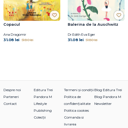
Copacul
Balerina de la Auschwitz
Ana Dragomir
Dr.Edith Eva Eger
31.08 lei
31.08 lei
51.80 lei
51.80 lei
Despre noi
Editura Trei
Termeni și condiții
Blog Editura Trei
Parteneri
Pandora M
Politica de
Blog Pandora M
Contact
Lifestyle
confidențialitate
Newsletter
Publishing
Politica cookies
Colecții
Comanda si
livrarea