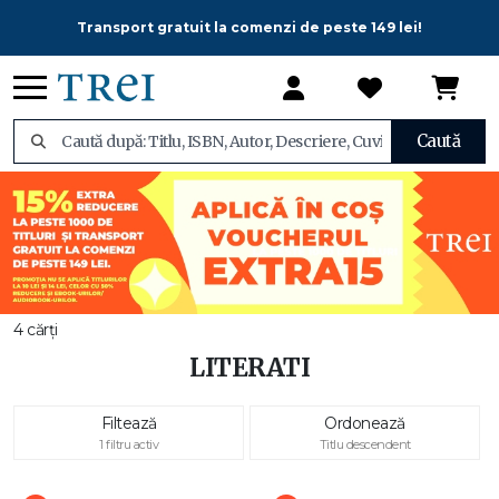
Transport gratuit la comenzi de peste 149 lei!
Caută
4 cărți
LITERATI
Filtează
Ordonează
1 filtru activ
Titlu descendent