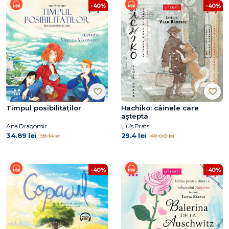
-40%
-40%
Timpul posibilităților
Hachiko: câinele care
aştepta
Ana Dragomir
Lluís Prats
34.89 lei
29.4 lei
58.14 lei
49.00 lei
-40%
-40%