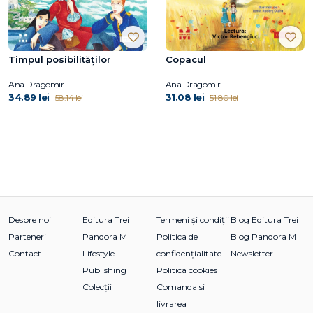
Timpul posibilităților
Copacul
Ana Dragomir
Ana Dragomir
34.89 lei
31.08 lei
58.14 lei
51.80 lei
Despre noi
Editura Trei
Termeni și condiții
Blog Editura Trei
Parteneri
Pandora M
Politica de
Blog Pandora M
Contact
Lifestyle
confidențialitate
Newsletter
Publishing
Politica cookies
Colecții
Comanda si
livrarea