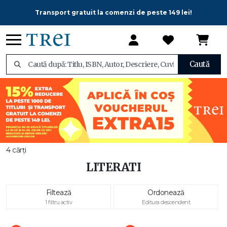
Transport gratuit la comenzi de peste 149 lei!
Caută
4 cărți
LITERATI
Filtează
Ordonează
1 filtru activ
Editura descendent