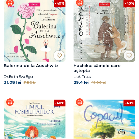
-40%
-40%
Balerina de la Auschwitz
Hachiko: câinele care
aştepta
Dr.Edith Eva Eger
Lluís Prats
31.08 lei
29.4 lei
51.80 lei
49.00 lei
-40%
-40%