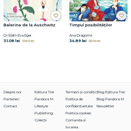
Balerina de la Auschwitz
Timpul posibilităților
Dr.Edith Eva Eger
Ana Dragomir
31.08 lei
34.89 lei
51.80 lei
58.14 lei
Despre noi
Editura Trei
Termeni și condiții
Blog Editura Trei
Parteneri
Pandora M
Politica de
Blog Pandora M
Contact
Lifestyle
confidențialitate
Newsletter
Publishing
Politica cookies
Colecții
Comanda si
livrarea