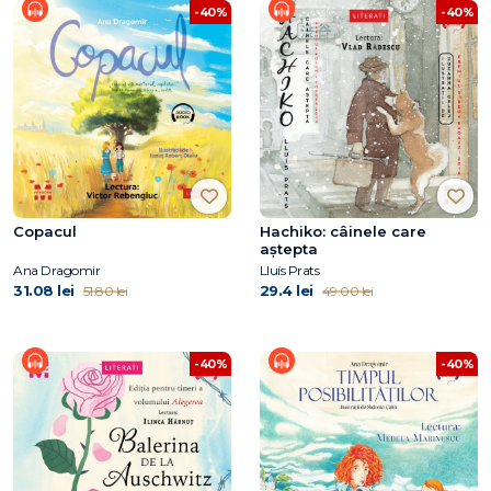
-40%
-40%
Copacul
Hachiko: câinele care
aştepta
Ana Dragomir
Lluís Prats
31.08 lei
29.4 lei
51.80 lei
49.00 lei
-40%
-40%