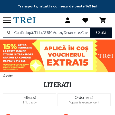
Transport gratuit la comenzi de peste 149 lei!
Caută
4 cărți
LITERATI
Filtează
Ordonează
1 filtru activ
Popularitate descendent