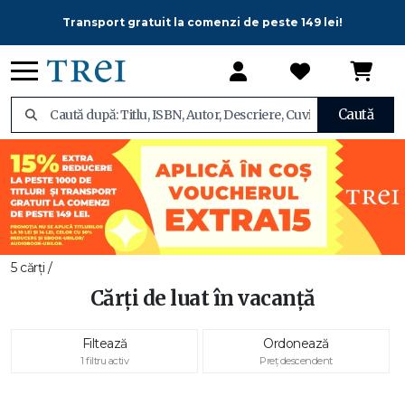
Transport gratuit la comenzi de peste 149 lei!
Caută
5 cărți /
Cărți de luat în vacanță
Filtează
Ordonează
1 filtru activ
Preț descendent