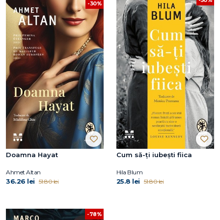
-50%
-30%
Doamna Hayat
Cum să-ți iubești fiica
Ahmet Altan
Hila Blum
36.26 lei
25.8 lei
51.80 lei
51.80 lei
-78%