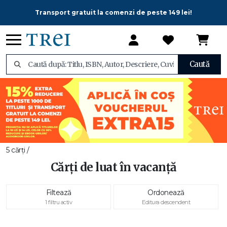
Transport gratuit la comenzi de peste 149 lei!
Caută
5 cărți /
Cărți de luat în vacanță
Filtează
Ordonează
1 filtru activ
Editura descendent