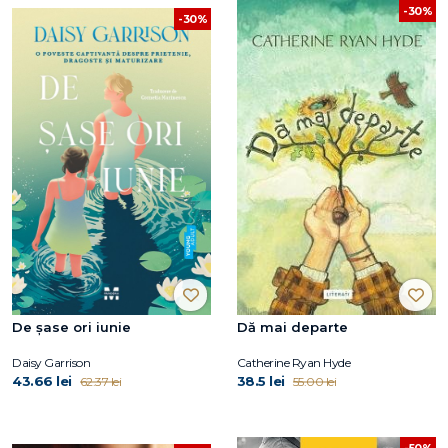
-30%
-30%
De șase ori iunie
Dă mai departe
Daisy Garrison
Catherine Ryan Hyde
43.66 lei
38.5 lei
62.37 lei
55.00 lei