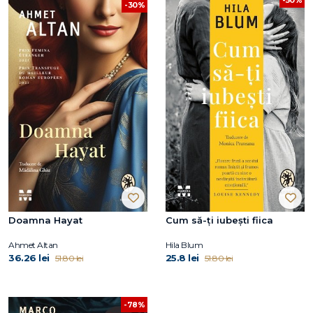
-50%
-30%
Doamna Hayat
Cum să-ți iubești fiica
Ahmet Altan
Hila Blum
36.26 lei
25.8 lei
51.80 lei
51.80 lei
-78%