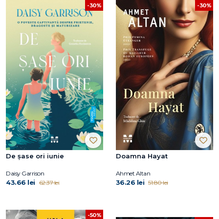
-30%
-30%
De șase ori iunie
Doamna Hayat
Daisy Garrison
Ahmet Altan
43.66 lei
36.26 lei
62.37 lei
51.80 lei
-50%