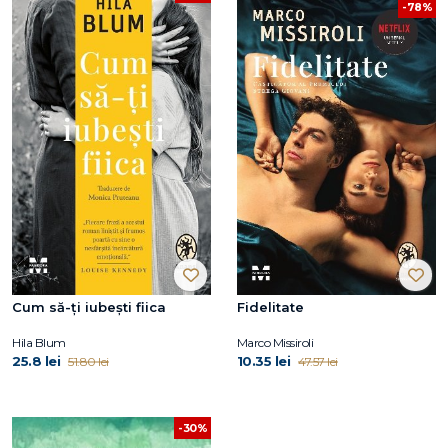
-78%
Cum să-ți iubești fiica
Fidelitate
Hila Blum
Marco Missiroli
25.8 lei
10.35 lei
51.80 lei
47.57 lei
-30%