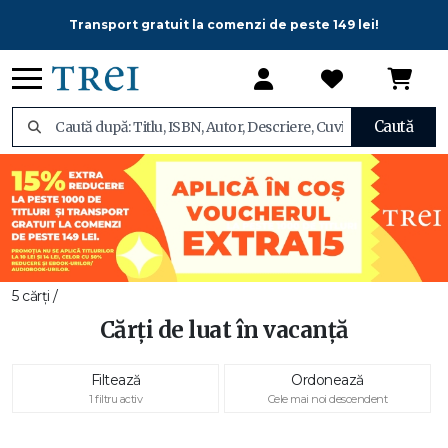
Transport gratuit la comenzi de peste 149 lei!
Caută
5 cărți /
Cărți de luat în vacanță
Filtează
Ordonează
1 filtru activ
Cele mai noi descendent