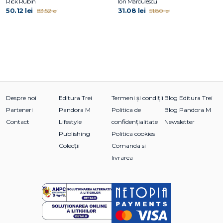
Rick Rubin
Ion Mărculescu
50.12 lei
31.08 lei
83.52 lei
51.80 lei
Despre noi
Editura Trei
Termeni și condiții
Blog Editura Trei
Parteneri
Pandora M
Politica de
Blog Pandora M
Contact
Lifestyle
confidențialitate
Newsletter
Publishing
Politica cookies
Colecții
Comanda si
livrarea