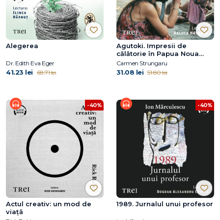
Alegerea
Agutoki. Impresii de
călătorie în Papua Noua
Guinee
Dr. Edith Eva Eger
Carmen Strungaru
41.23 lei
31.08 lei
68.71 lei
51.80 lei
-40%
-40%
Actul creativ: un mod de
1989. Jurnalul unui profesor
viață