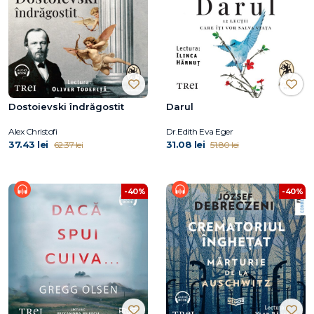
Dostoievski îndrăgostit
Darul
Alex Christofi
Dr.Edith Eva Eger
37.43 lei
31.08 lei
62.37 lei
51.80 lei
-40%
-40%