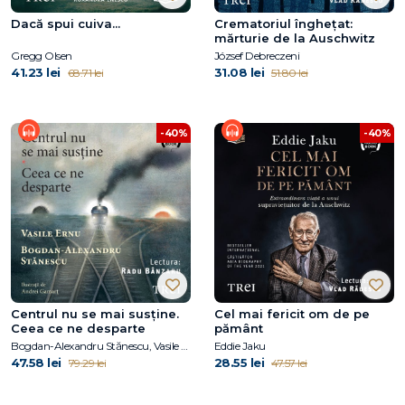
Dacă spui cuiva...
Crematoriul înghețat:
mărturie de la Auschwitz
Gregg Olsen
József Debreczeni
41.23 lei
31.08 lei
68.71 lei
51.80 lei
-40%
-40%
Centrul nu se mai susține.
Cel mai fericit om de pe
Ceea ce ne desparte
pământ
Bogdan-Alexandru Stănescu, Vasile Ernu
Eddie Jaku
47.58 lei
28.55 lei
79.29 lei
47.57 lei