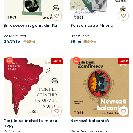
Şi fusesem izgonit din Rai
Scrisori către Milena
Ion Mărculescu
Franz Kafka
24.74 lei
39 lei
41.23 lei
65.00 lei
-40%
-40%
Porțile se închid la miezul
Nevroză balcanică
nopții
I.S. Cosman
Vasile Dem. Zamfirescu