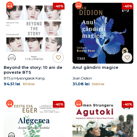
-40%
-40%
Beyond the story: 10 ani de
Anul gândirii magice
poveste BTS
BTS și Myeongseok Kang
Joan Didion
94.51 lei
31.08 lei
157.51 lei
51.80 lei
-40%
-40%