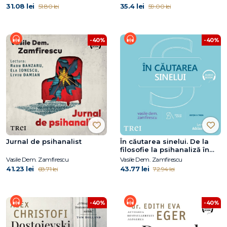
31.08 lei
35.4 lei
51.80 lei
59.00 lei
-40%
-40%
Jurnal de psihanalist
În căutarea sinelui. De la
filosofie la psihanaliză în
comunism
Vasile Dem. Zamfirescu
Vasile Dem. Zamfirescu
41.23 lei
43.77 lei
68.71 lei
72.94 lei
-40%
-40%