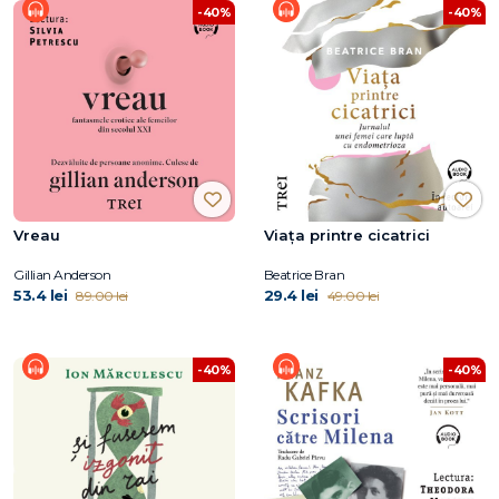
-40%
-40%
Vreau
Viaţa printre cicatrici
Gillian Anderson
Beatrice Bran
53.4 lei
29.4 lei
89.00 lei
49.00 lei
-40%
-40%