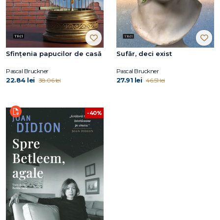
Sfințenia papucilor de casă
Sufăr, deci exist
Pascal Bruckner
Pascal Bruckner
22.84 lei
27.91 lei
38.06 lei
46.51 lei
-40%