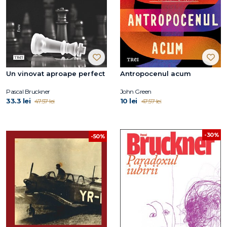
Un vinovat aproape perfect
Antropocenul acum
Pascal Bruckner
John Green
33.3 lei
10 lei
47.57 lei
47.57 lei
-30%
-50%