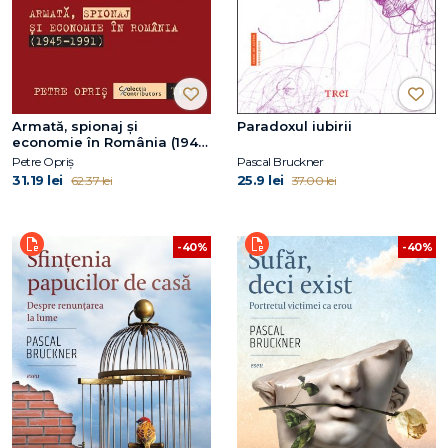
Armată, spionaj și
Paradoxul iubirii
economie în România (1945-
1991)
Petre Opriș
Pascal Bruckner
31.19 lei
25.9 lei
62.37 lei
37.00 lei
-40%
-40%