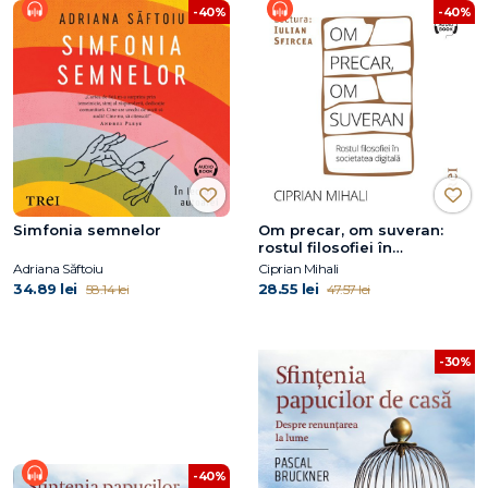
-40%
-40%
Simfonia semnelor
Om precar, om suveran:
rostul filosofiei în
societatea digitală
Adriana Săftoiu
Ciprian Mihali
34.89 lei
28.55 lei
58.14 lei
47.57 lei
-30%
-40%