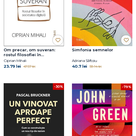
Om precar, om suveran:
Simfonia semnelor
rostul filosofiei în
societatea digitală
Ciprian Mihali
Adriana Săftoiu
23.79 lei
40.7 lei
47.57 lei
58.14 lei
-30%
-79%