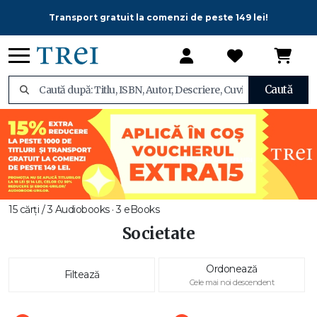
Transport gratuit la comenzi de peste 149 lei!
Caută
15 cărți / 3 Audiobooks · 3 eBooks
Societate
Ordonează
Filtează
Cele mai noi descendent