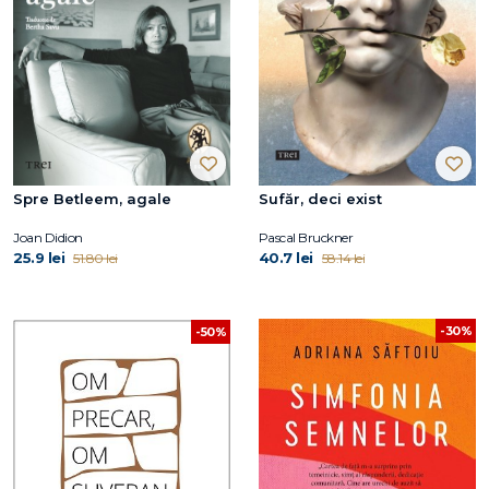
Spre Betleem, agale
Sufăr, deci exist
Joan Didion
Pascal Bruckner
25.9 lei
40.7 lei
51.80 lei
58.14 lei
-30%
-50%