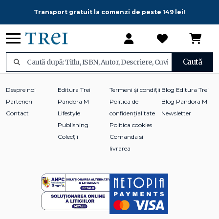
Transport gratuit la comenzi de peste 149 lei!
Caută
Despre noi
Editura Trei
Termeni și condiții
Blog Editura Trei
Parteneri
Pandora M
Politica de
Blog Pandora M
Contact
Lifestyle
confidențialitate
Newsletter
Publishing
Politica cookies
Colecții
Comanda si
livrarea