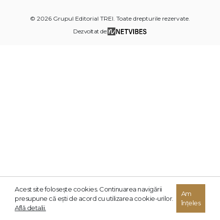
© 2026 Grupul Editorial TREI. Toate drepturile rezervate.
Dezvoltat de:
Acest site foloseşte cookies. Continuarea navigării
Am
presupune că eşti de acord cu utilizarea cookie-urilor.
înțeles
Află detalii.