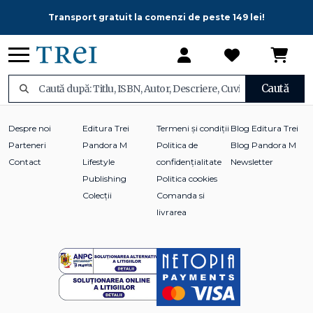
Transport gratuit la comenzi de peste 149 lei!
Caută
Despre noi
Editura Trei
Termeni și condiții
Blog Editura Trei
Parteneri
Pandora M
Politica de
Blog Pandora M
Contact
Lifestyle
confidențialitate
Newsletter
Publishing
Politica cookies
Colecții
Comanda si
livrarea