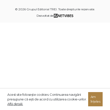
© 2026 Grupul Editorial TREI. Toate drepturile rezervate.
Dezvoltat de:
Acest site foloseşte cookies. Continuarea navigării
Am
presupune că eşti de acord cu utilizarea cookie-urilor.
înțeles
Află detalii.