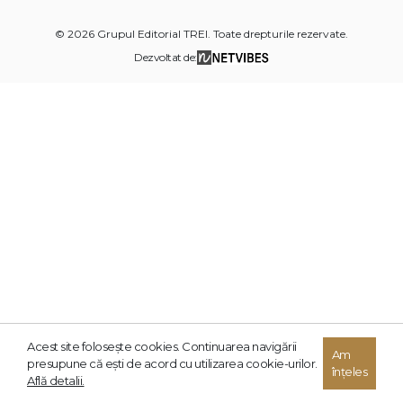
© 2026 Grupul Editorial TREI. Toate drepturile rezervate.
Dezvoltat de:
Acest site foloseşte cookies. Continuarea navigării
Am
presupune că eşti de acord cu utilizarea cookie-urilor.
înțeles
Află detalii.