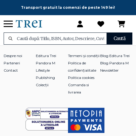
Transport gratuit la comenzi de peste 149 lei!
Caută
Despre noi
Editura Trei
Termeni și condiții
Blog Editura Trei
Parteneri
Pandora M
Politica de
Blog Pandora M
Contact
Lifestyle
confidențialitate
Newsletter
Publishing
Politica cookies
Colecții
Comanda si
livrarea