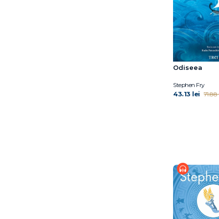
Odiseea
Stephen Fry
43.13 lei
71.88 l