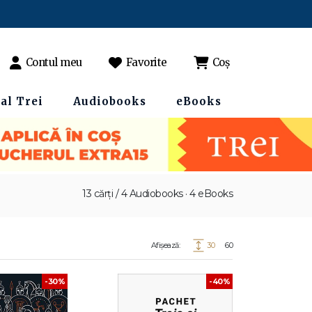
Contul meu
Favorite
Coș
al Trei
Audiobooks
eBooks
13 cărți / 4 Audiobooks · 4 eBooks
Afișează:
30
60
-30%
-40%