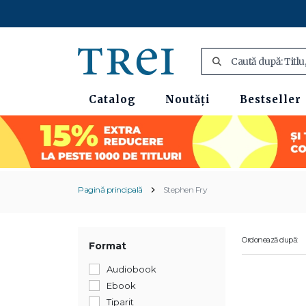
Catalog
Noutăți
Bestseller
Pagină principală
Stephen Fry
Ordonează după:
Format
Audiobook
Ebook
Tiparit