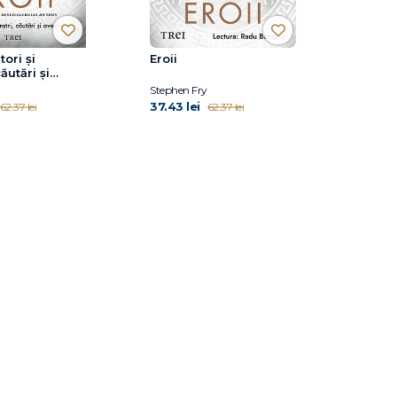
tori şi
Eroii
ăutări şi
Stephen Fry
37.43 lei
62.37 lei
62.37 lei