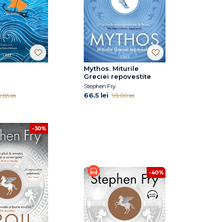
Mythos. Miturile
Greciei repovestite
Stephen Fry
66.5 lei
.85 lei
95.00 lei
-30%
-40%