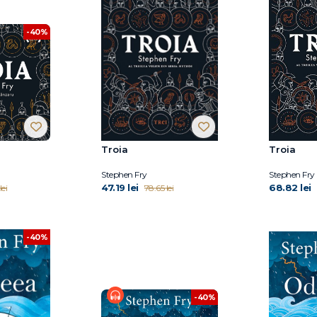
-40%
Troia
Troia
Stephen Fry
Stephen Fry
47.19 lei
68.82 lei
lei
78.65 lei
-40%
-40%