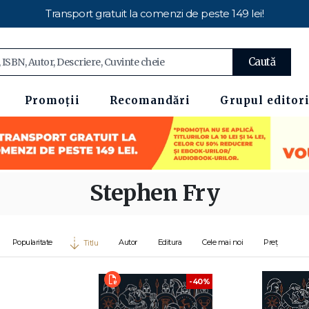
Transport gratuit la comenzi de peste 149 lei!
Caută
Promoții
Recomandări
Grupul editori
Stephen Fry
Popularitate
Autor
Editura
Cele mai noi
Preț
Titlu
-40%