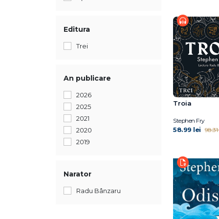
Editura
Trei
An publicare
2026
Troia
2025
2021
Stephen Fry
58.99 lei
98.31 
2020
2019
Narator
Radu Bânzaru