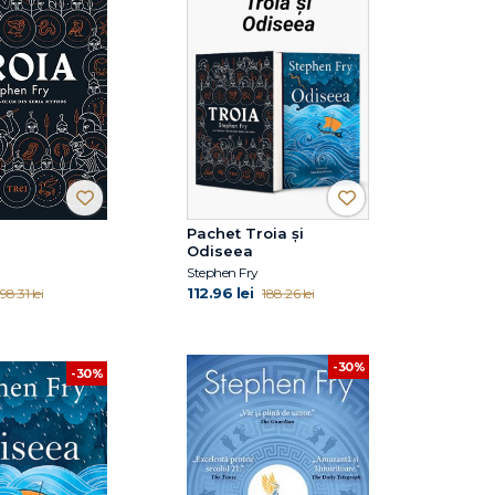
Pachet Troia și
Odiseea
Stephen Fry
112.96 lei
98.31 lei
188.26 lei
-30%
-30%