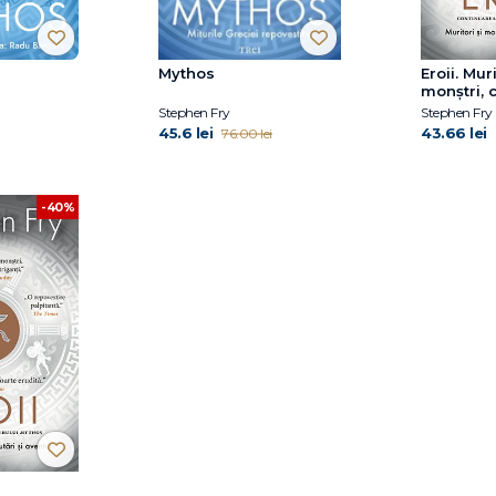
Mythos
Eroii. Muri
monştri, c
aventuri
Stephen Fry
Stephen Fry
45.6 lei
43.66 lei
76.00 lei
-40%