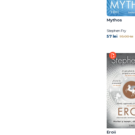
Mythos
Stephen Fry
57 lei
95.00 lei
Eroii