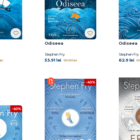
Odiseea
Odiseea
Stephen Fry
Stephen Fry
53.91 lei
62.9 lei
ei
89.85 lei
89
-40%
-40%