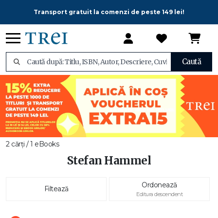
Transport gratuit la comenzi de peste 149 lei!
Caută
2 cărți / 1 eBooks
Stefan Hammel
Ordonează
Filtează
Editura descendent