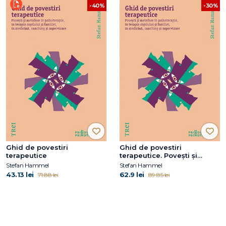
-40%
-30%
Ghid de povestiri
Ghid de povestiri
terapeutice
terapeutice. Povești și
metafore în psihoterapie, în
Stefan Hammel
Stefan Hammel
terapia copilului și a
43.13 lei
62.9 lei
71.88 lei
89.85 lei
familiei, în medicină,
coaching și supervizare