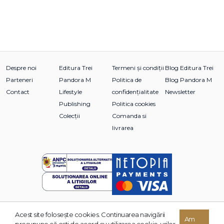
Despre noi
Editura Trei
Termeni și condiții
Blog Editura Trei
Parteneri
Pandora M
Politica de
Blog Pandora M
Contact
Lifestyle
confidențialitate
Newsletter
Publishing
Politica cookies
Colecții
Comanda si
livrarea
Acest site foloseşte cookies. Continuarea navigării
© 2026 Grupul Editorial TREI. Toate drepturile rezervate.
Am
presupune că eşti de acord cu utilizarea cookie-urilor.