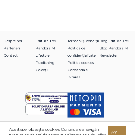
Despre noi
Editura Trei
Termeni și condiții
Blog Editura Trei
Parteneri
Pandora M
Politica de
Blog Pandora M
Contact
Lifestyle
confidențialitate
Newsletter
Publishing
Politica cookies
Colecții
Comanda si
livrarea
Acest site foloseşte cookies. Continuarea navigării
© 2026 Grupul Editorial TREI. Toate drepturile rezervate.
Am
presupune că eşti de acord cu utilizarea cookie-urilor.