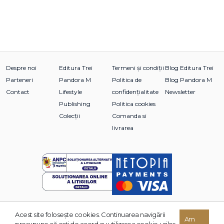
Despre noi
Editura Trei
Termeni și condiții
Blog Editura Trei
Parteneri
Pandora M
Politica de
Blog Pandora M
Contact
Lifestyle
confidențialitate
Newsletter
Publishing
Politica cookies
Colecții
Comanda si
livrarea
Acest site foloseşte cookies. Continuarea navigării
© 2026 Grupul Editorial TREI. Toate drepturile rezervate.
Am
presupune că eşti de acord cu utilizarea cookie-urilor.