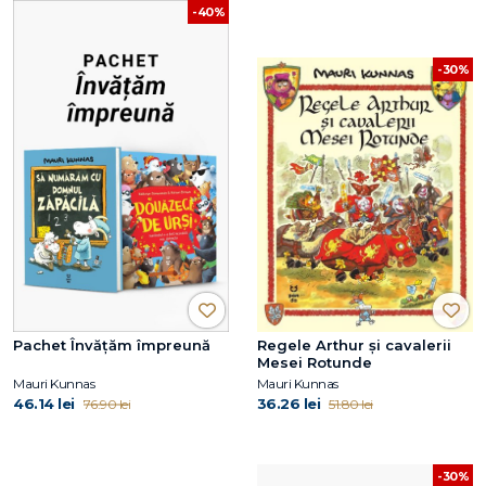
-40%
-30%
Pachet Învățăm împreună
Regele Arthur și cavalerii
Mesei Rotunde
Mauri Kunnas
Mauri Kunnas
46.14 lei
36.26 lei
76.90 lei
51.80 lei
-30%