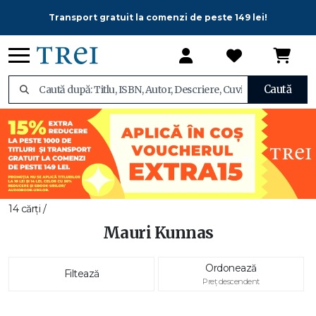
Transport gratuit la comenzi de peste 149 lei!
Caută
14 cărți /
Mauri Kunnas
Ordonează
Filtează
Preț descendent