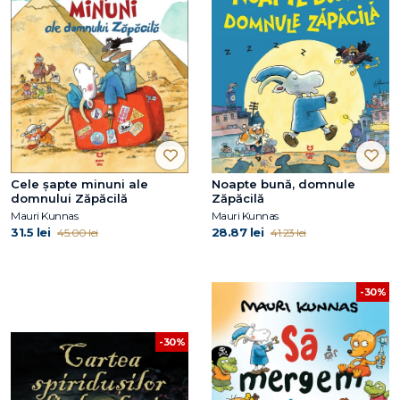
Cele şapte minuni ale
Noapte bună, domnule
domnului Zăpăcilă
Zăpăcilă
Mauri Kunnas
Mauri Kunnas
31.5 lei
28.87 lei
45.00 lei
41.23 lei
-30%
-30%