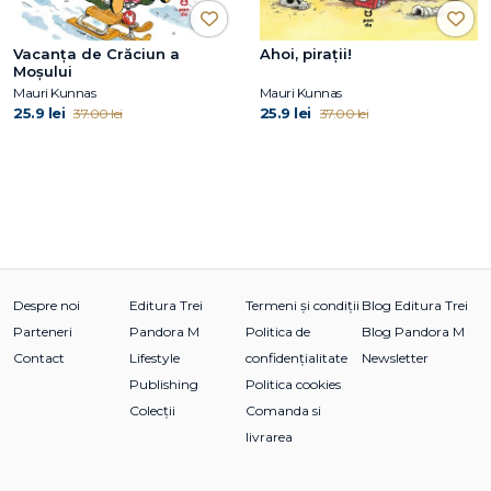
Vacanța de Crăciun a
Ahoi, pirații!
Moșului
Mauri Kunnas
Mauri Kunnas
25.9 lei
25.9 lei
37.00 lei
37.00 lei
Despre noi
Editura Trei
Termeni și condiții
Blog Editura Trei
Parteneri
Pandora M
Politica de
Blog Pandora M
Contact
Lifestyle
confidențialitate
Newsletter
Publishing
Politica cookies
Colecții
Comanda si
livrarea