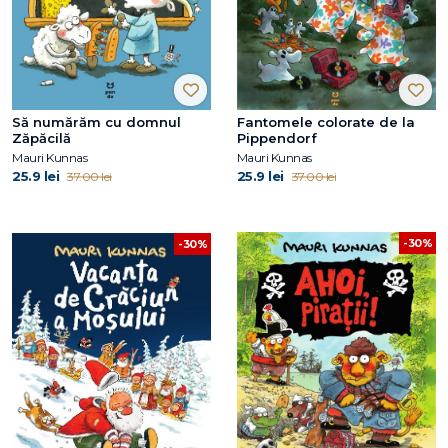
Să numărăm cu domnul
Fantomele colorate de la
Zăpăcilă
Pippendorf
Mauri Kunnas
Mauri Kunnas
25.9 lei
25.9 lei
37.00 lei
37.00 lei
-30%
-30%