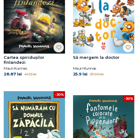
Cartea spiridușilor
Să mergem la doctor
finlandezi
Mauri Kunnas
Mauri Kunnas
28.87 lei
25.9 lei
41.23 lei
37.00 lei
-30%
-30%