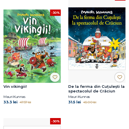
-30%
Vin vikingii!
De la ferma din Cuțulești la
spectacolul de Crăciun
Mauri Kunnas
Mauri Kunnas
33.3 lei
31.5 lei
47.57 lei
45.00 lei
-30%