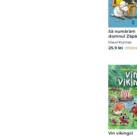
Să numărăm 
domnul Zăpă
Mauri Kunnas
25.9 lei
37.00 l
Vin vikingii!