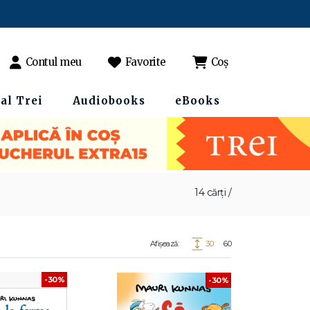
Contul meu
Favorite
Coș
al Trei
Audiobooks
eBooks
14 cărți /
Afișează:
30
60
-30%
-30%