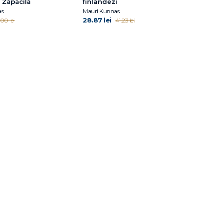
 Zăpăcilă
finlandezi
as
Mauri Kunnas
28.87 lei
00 lei
41.23 lei