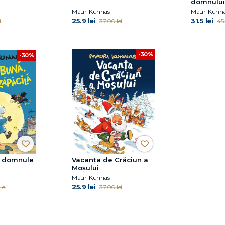
domnului
Mauri Kunnas
Mauri Kunn
25.9 lei
31.5 lei
i
37.00 lei
45.
-30%
-30%
, domnule
Vacanța de Crăciun a
Moșului
Mauri Kunnas
25.9 lei
lei
37.00 lei