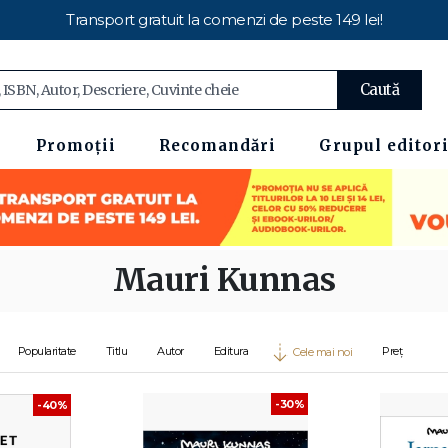
Transport gratuit la comenzi de peste 149 lei!
Caută
Promoții
Recomandări
Grupul editori
Mauri Kunnas
Popularitate
Titlu
Autor
Editura
Preț
Cele mai noi
-30%
-40%