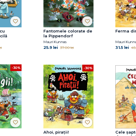
cu
Fantomele colorate de
Ferma din
cilă
la Pippendorf
Mauri Kunnas
Mauri Kunn
25.9 lei
31.5 lei
ei
37.00 lei
45.
-30%
-30%
Ahoi, pirații!
Cele şapt