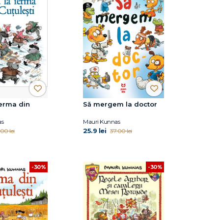
ferma din
Să mergem la doctor
as
Mauri Kunnas
25.9 lei
00 lei
37.00 lei
-30%
-30%