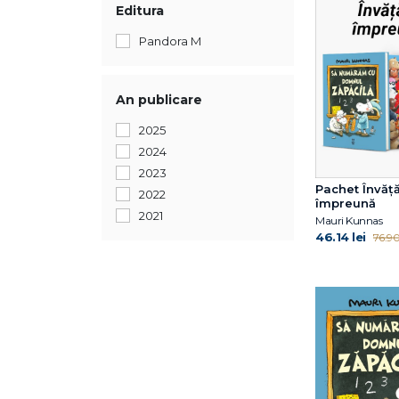
Editura
Pandora M
An publicare
2025
2024
2023
Pachet Învă
2022
împreună
2021
Mauri Kunnas
46.14 lei
76.90 