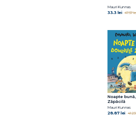
Mauri Kunnas
33.3 lei
47.57 le
Noapte bună
Zăpăcilă
Mauri Kunnas
28.87 lei
41.23 