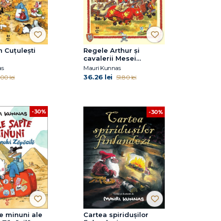
 Cuțulești
Regele Arthur și
cavalerii Mesei
Rotunde
as
Mauri Kunnas
36.26 lei
00 lei
51.80 lei
-30%
-30%
e minuni ale
Cartea spiridușilor