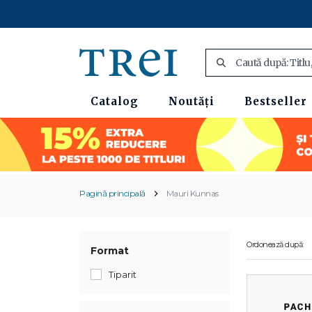
Catalog
Noutăți
Bestseller
Pagină principală
Mauri Kunnas
Ordonează după:
Format
Tiparit