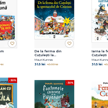
țăm
De la ferma din
Iarna la 
Cuțulești la
Cuțulești
spectacolul de Crăciun
Mauri Kunnas
Mauri Kunn
31.5 lei
31.5 lei
lei
45.00 lei
45.
-30%
-30%