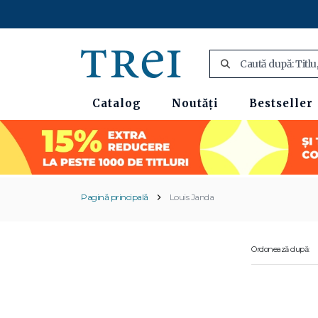
Catalog
Noutăți
Bestseller
Pagină principală
Louis Janda
Ordonează după: