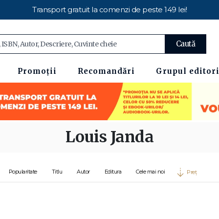
Transport gratuit la comenzi de peste 149 lei!
Caută
Promoții
Recomandări
Grupul editori
Louis Janda
Popularitate
Titlu
Autor
Editura
Cele mai noi
Preț