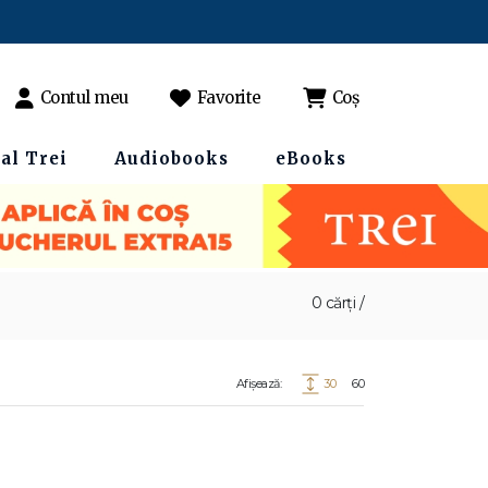
Contul meu
Favorite
Coș
al Trei
Audiobooks
eBooks
0 cărți /
Afișează:
30
60