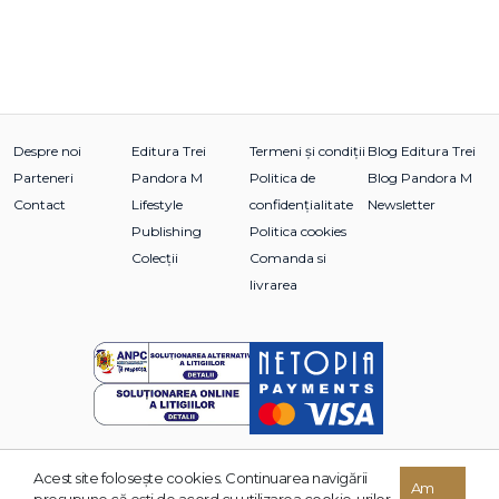
Despre noi
Editura Trei
Termeni și condiții
Blog Editura Trei
Parteneri
Pandora M
Politica de
Blog Pandora M
Contact
Lifestyle
confidențialitate
Newsletter
Publishing
Politica cookies
Colecții
Comanda si
livrarea
Acest site foloseşte cookies. Continuarea navigării
© 2026 Grupul Editorial TREI. Toate drepturile rezervate.
Am
presupune că eşti de acord cu utilizarea cookie-urilor.