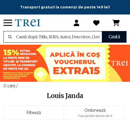
Transport gratuit la comenzi de peste 149 lei!
Caută
0 cărți /
Louis Janda
Ordonează
Filtează
Popularitate descendent