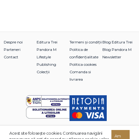
Despre noi
Editura Trei
Termeni și condiții
Blog Editura Trei
Parteneri
Pandora M
Politica de
Blog Pandora M
Contact
Lifestyle
confidențialitate
Newsletter
Publishing
Politica cookies
Colecții
Comanda si
livrarea
Acest site foloseşte cookies. Continuarea navigării
© 2026 Grupul Editorial TREI. Toate drepturile rezervate.
Am
presupune că eşti de acord cu utilizarea cookie-urilor.