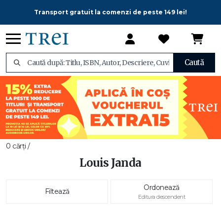
Transport gratuit la comenzi de peste 149 lei!
Caută
0 cărți /
Louis Janda
Ordonează
Filtează
Editura descendent