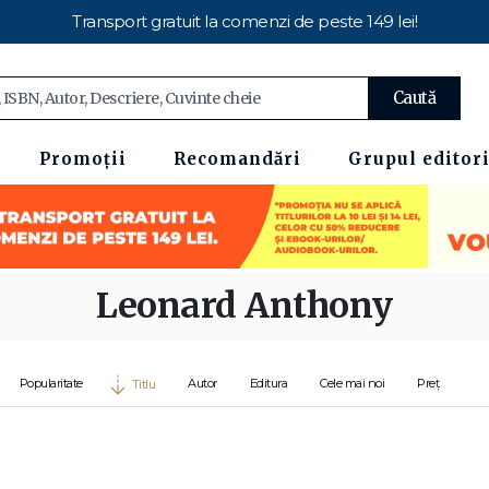
Transport gratuit la comenzi de peste 149 lei!
Caută
Promoții
Recomandări
Grupul editori
Leonard Anthony
Popularitate
Autor
Editura
Cele mai noi
Preț
Titlu