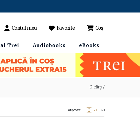
Contul meu
Favorite
Coș
al Trei
Audiobooks
eBooks
0 cărți /
Afișează:
30
60