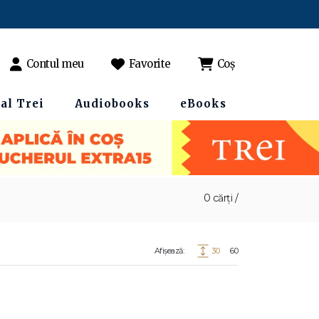
Contul meu
Favorite
Coș
al Trei
Audiobooks
eBooks
0 cărți /
Afișează:
30
60