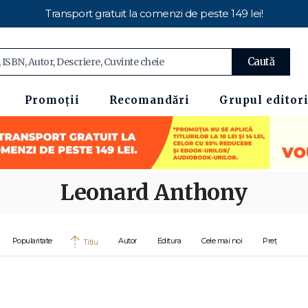
Transport gratuit la comenzi de peste 149 lei!
Caută
Promoții
Recomandări
Grupul editori
Leonard Anthony
Popularitate
Autor
Editura
Cele mai noi
Preț
Titlu