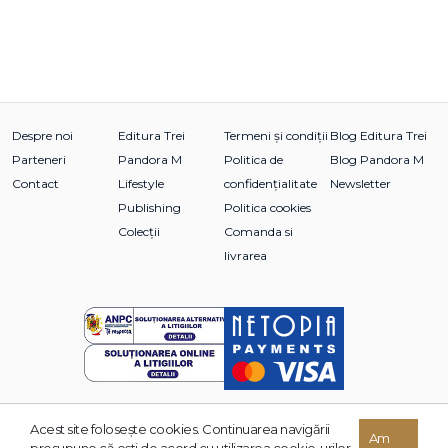
Despre noi
Editura Trei
Termeni și condiții
Blog Editura Trei
Parteneri
Pandora M
Politica de
Blog Pandora M
Contact
Lifestyle
confidențialitate
Newsletter
Publishing
Politica cookies
Colecții
Comanda si
livrarea
Acest site foloseşte cookies. Continuarea navigării
© 2026 Grupul Editorial TREI. Toate drepturile rezervate.
Am
presupune că eşti de acord cu utilizarea cookie-urilor.