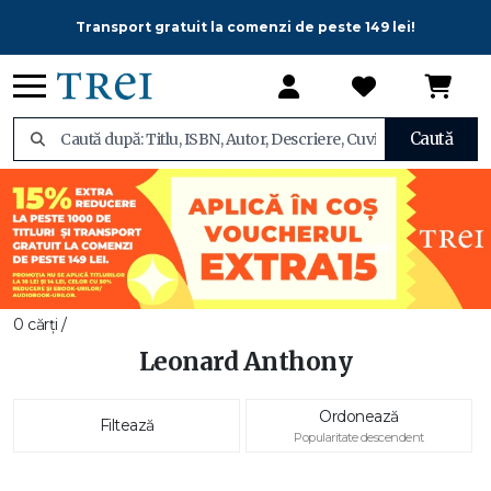
Transport gratuit la comenzi de peste 149 lei!
Caută
0 cărți /
Leonard Anthony
Ordonează
Filtează
Popularitate descendent