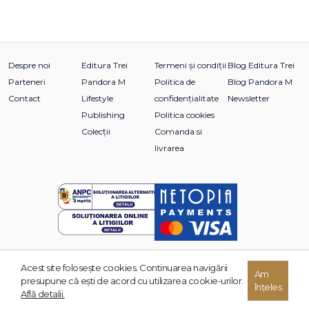
Despre noi
Editura Trei
Termeni și condiții
Blog Editura Trei
Parteneri
Pandora M
Politica de
Blog Pandora M
Contact
Lifestyle
confidențialitate
Newsletter
Publishing
Politica cookies
Colecții
Comanda si
livrarea
Acest site foloseşte cookies. Continuarea navigării
Am
© 2026 Grupul Editorial TREI. Toate drepturile rezervate.
presupune că eşti de acord cu utilizarea cookie-urilor.
înțeles
Dezvoltat de:
Află detalii.