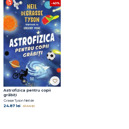
-40%
Astrofizica pentru copii
grăbiți
Grasse Tyson Neil de
24.87 lei
41.44 lei