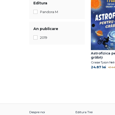
Editura
Pandora M
An publicare
2019
Astrofizica p
grăbiți
Grasse Tyson Neil
24.87 lei
41.44
Despre noi
Editura Trei