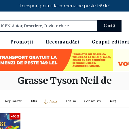
Transport gratuit la comenzi de peste 149 lei!
Caută
Promoții
Recomandări
Grupul editori
Grasse Tyson Neil de
Popularitate
Titlu
Editura
Cele mai noi
Preț
Autor
-40%