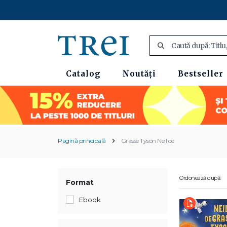
Catalog
Noutăți
Bestseller
Pagină principală
Grasse Tyson Neil de
Ordonează după:
Format
Ebook