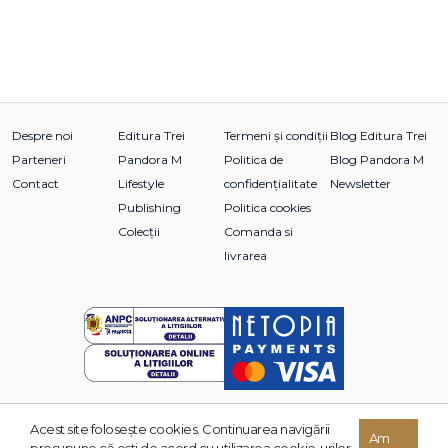
Despre noi
Editura Trei
Termeni și condiții
Blog Editura Trei
Parteneri
Pandora M
Politica de
Blog Pandora M
Contact
Lifestyle
confidențialitate
Newsletter
Publishing
Politica cookies
Colecții
Comanda si
livrarea
Acest site foloseşte cookies. Continuarea navigării
© 2026 Grupul Editorial TREI. Toate drepturile rezervate.
Am
presupune că eşti de acord cu utilizarea cookie-urilor.