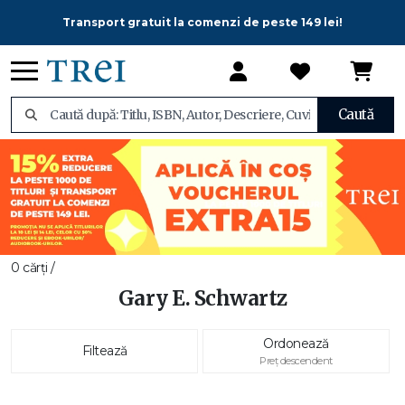
Transport gratuit la comenzi de peste 149 lei!
Caută
0 cărți /
Gary E. Schwartz
Ordonează
Filtează
Preț descendent