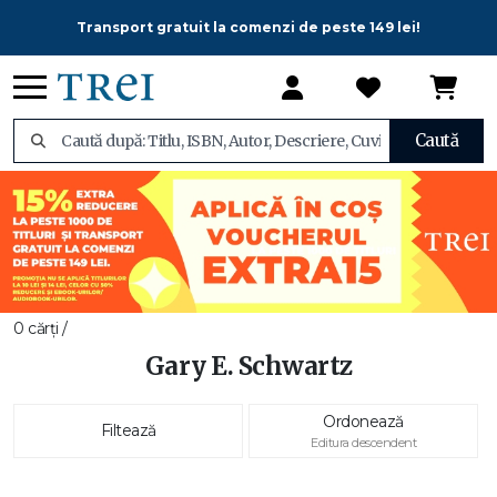
Transport gratuit la comenzi de peste 149 lei!
Caută
0 cărți /
Gary E. Schwartz
Ordonează
Filtează
Editura descendent