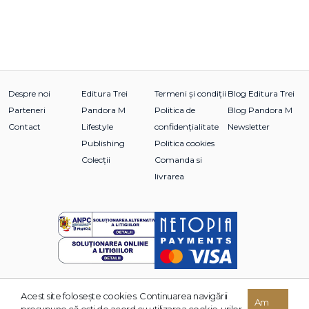
Despre noi
Editura Trei
Termeni și condiții
Blog Editura Trei
Parteneri
Pandora M
Politica de
Blog Pandora M
Contact
Lifestyle
confidențialitate
Newsletter
Publishing
Politica cookies
Colecții
Comanda si
livrarea
Acest site foloseşte cookies. Continuarea navigării
© 2026 Grupul Editorial TREI. Toate drepturile rezervate.
Am
presupune că eşti de acord cu utilizarea cookie-urilor.