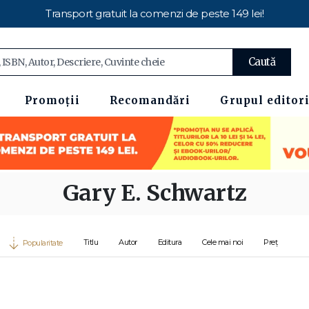
Transport gratuit la comenzi de peste 149 lei!
Caută
Promoții
Recomandări
Grupul editori
Gary E. Schwartz
Titlu
Autor
Editura
Cele mai noi
Preț
Popularitate