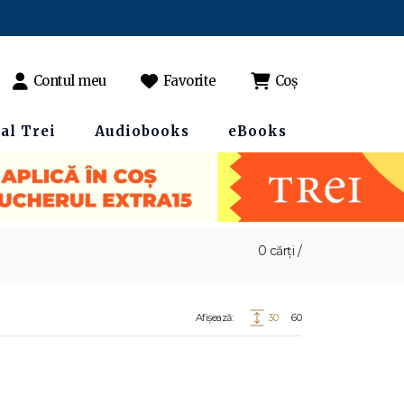
Contul meu
Favorite
Coș
al Trei
Audiobooks
eBooks
0 cărți /
Afișează:
30
60