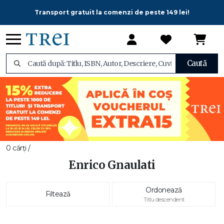
Transport gratuit la comenzi de peste 149 lei!
Caută
0 cărți /
Enrico Gnaulati
Ordonează
Filtează
Titlu descendent