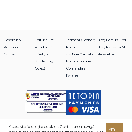
Despre noi
Editura Trei
Termeni și condiții
Blog Editura Trei
Parteneri
Pandora M
Politica de
Blog Pandora M
Contact
Lifestyle
confidențialitate
Newsletter
Publishing
Politica cookies
Colecții
Comanda si
livrarea
Acest site foloseşte cookies. Continuarea navigării
© 2026 Grupul Editorial TREI. Toate drepturile rezervate.
Am
presupune că eşti de acord cu utilizarea cookie-urilor.