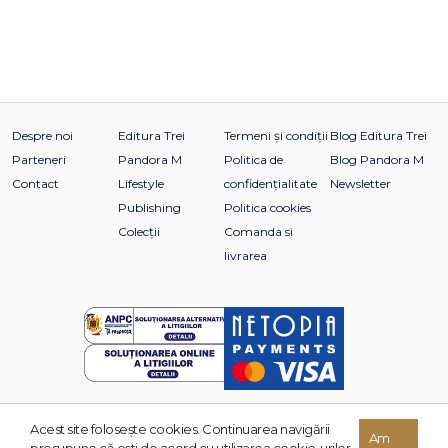
Despre noi
Editura Trei
Termeni și condiții
Blog Editura Trei
Parteneri
Pandora M
Politica de
Blog Pandora M
Contact
Lifestyle
confidențialitate
Newsletter
Publishing
Politica cookies
Colecții
Comanda si
livrarea
Acest site foloseşte cookies. Continuarea navigării
© 2026 Grupul Editorial TREI. Toate drepturile rezervate.
Am
presupune că eşti de acord cu utilizarea cookie-urilor.