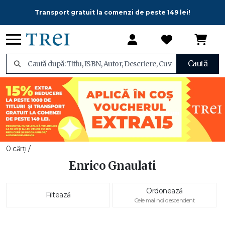
Transport gratuit la comenzi de peste 149 lei!
Caută
0 cărți /
Enrico Gnaulati
Ordonează
Filtează
Cele mai noi descendent