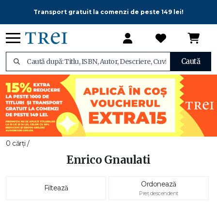
Transport gratuit la comenzi de peste 149 lei!
Caută
0 cărți /
Enrico Gnaulati
Ordonează
Filtează
Preț descendent