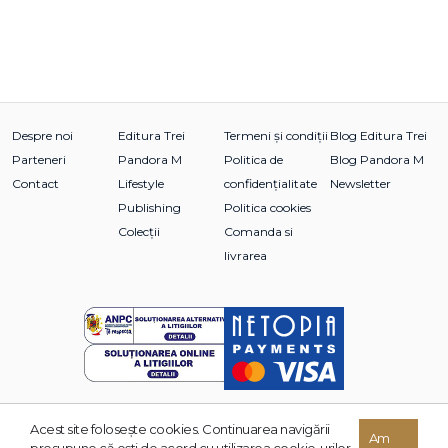
Despre noi
Editura Trei
Termeni și condiții
Blog Editura Trei
Parteneri
Pandora M
Politica de
Blog Pandora M
Contact
Lifestyle
confidențialitate
Newsletter
Publishing
Politica cookies
Colecții
Comanda si
livrarea
Acest site foloseşte cookies. Continuarea navigării
© 2026 Grupul Editorial TREI. Toate drepturile rezervate.
Am
presupune că eşti de acord cu utilizarea cookie-urilor.