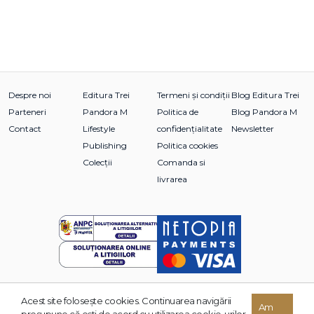
Despre noi
Editura Trei
Termeni și condiții
Blog Editura Trei
Parteneri
Pandora M
Politica de
Blog Pandora M
Contact
Lifestyle
confidențialitate
Newsletter
Publishing
Politica cookies
Colecții
Comanda si
livrarea
Acest site foloseşte cookies. Continuarea navigării
© 2026 Grupul Editorial TREI. Toate drepturile rezervate.
Am
presupune că eşti de acord cu utilizarea cookie-urilor.