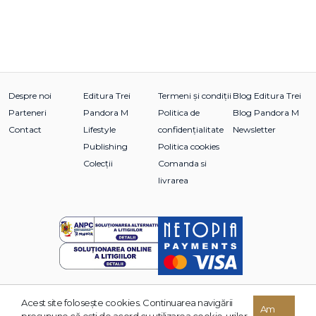
Despre noi
Editura Trei
Termeni și condiții
Blog Editura Trei
Parteneri
Pandora M
Politica de
Blog Pandora M
Contact
Lifestyle
confidențialitate
Newsletter
Publishing
Politica cookies
Colecții
Comanda si
livrarea
Acest site foloseşte cookies. Continuarea navigării
© 2026 Grupul Editorial TREI. Toate drepturile rezervate.
Am
presupune că eşti de acord cu utilizarea cookie-urilor.