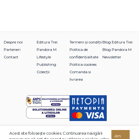
Despre noi
Editura Trei
Termeni și condiții
Blog Editura Trei
Parteneri
Pandora M
Politica de
Blog Pandora M
Contact
Lifestyle
confidențialitate
Newsletter
Publishing
Politica cookies
Colecții
Comanda si
livrarea
Acest site foloseşte cookies. Continuarea navigării
© 2026 Grupul Editorial TREI. Toate drepturile rezervate.
Am
presupune că eşti de acord cu utilizarea cookie-urilor.