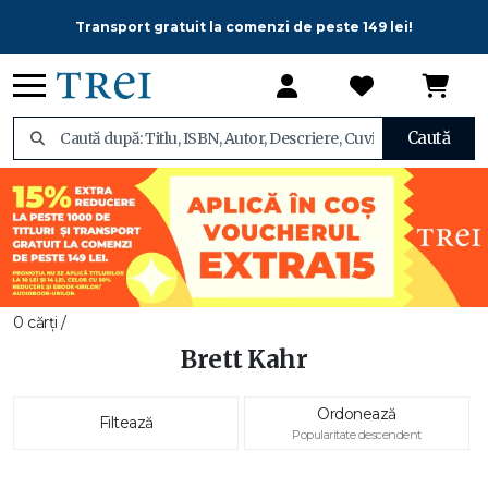
Transport gratuit la comenzi de peste 149 lei!
Caută
0 cărți /
Brett Kahr
Ordonează
Filtează
Popularitate descendent