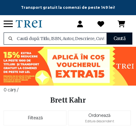
Transport gratuit la comenzi de peste 149 lei!
Caută
0 cărți /
Brett Kahr
Ordonează
Filtează
Editura descendent