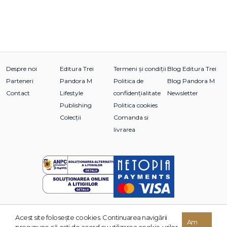
Despre noi
Editura Trei
Termeni și condiții
Blog Editura Trei
Parteneri
Pandora M
Politica de
Blog Pandora M
Contact
Lifestyle
confidențialitate
Newsletter
Publishing
Politica cookies
Colecții
Comanda si
livrarea
Acest site foloseşte cookies. Continuarea navigării
© 2026 Grupul Editorial TREI. Toate drepturile rezervate.
Am
presupune că eşti de acord cu utilizarea cookie-urilor.