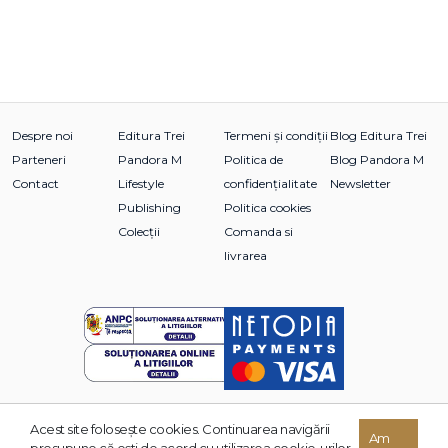
Despre noi
Editura Trei
Termeni și condiții
Blog Editura Trei
Parteneri
Pandora M
Politica de
Blog Pandora M
Contact
Lifestyle
confidențialitate
Newsletter
Publishing
Politica cookies
Colecții
Comanda si
livrarea
Acest site foloseşte cookies. Continuarea navigării
© 2026 Grupul Editorial TREI. Toate drepturile rezervate.
Am
presupune că eşti de acord cu utilizarea cookie-urilor.