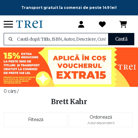
Transport gratuit la comenzi de peste 149 lei!
Caută
0 cărți /
Brett Kahr
Ordonează
Filtează
Autor descendent