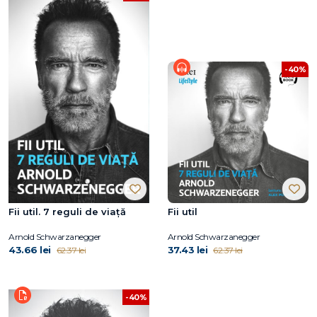
-40%
Fii util. 7 reguli de viață
Fii util
Arnold Schwarzanegger
Arnold Schwarzanegger
43.66 lei
37.43 lei
62.37 lei
62.37 lei
-40%