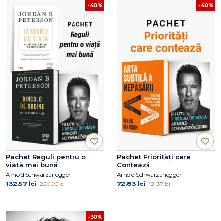
-40%
-40%
Pachet Reguli pentru o
Pachet Priorități care
viață mai bună
Contează
Arnold Schwarzanegger
Arnold Schwarzanegger
132.57 lei
72.83 lei
220.95 lei
121.37 lei
-30%